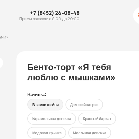
+7 (8452) 26-08-48
Прием заказов: с 8:00 до 20:00
ами»
Бенто-торт «Я тебя
люблю с мышками»
Начинка:
В замке любви
Дамский каприз
Карамельная девочка
Красный бархат
Медовая крынка
Молочная девочка