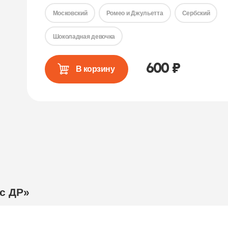
Московский
Ромео и Джульетта
Сербский
Шоколадная девочка
600
₽
В корзину
с ДР»