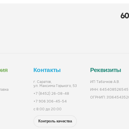
6
рия
Контакты
Реквизиты
г. Саратов,
ИП Табачков А.В.
ул. Максима Горького, 53
тавка
ИНН: 645408526545
+7 (8452) 26-08-48
ОГРНИП: 3136454352
+7 906 306-45-54
с 8:00 до 20:00
Контроль качества