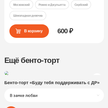
Московский
Ромео и Джульетта
Сербский
Шоколадная девочка
600
₽
В корзину
Ещё бенто-торт
Бенто-торт «Буду тебя поддерживать с ДР»
Б