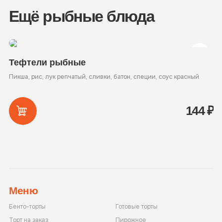
Ещё рыбные блюда
Тефтели рыбные
С
Пикша, рис, лук репчатый, сливки, батон, специи, соус красный
Ск
144
₽
Меню
Бенто-торты
Готовые торты
Торт на заказ
Пирожное