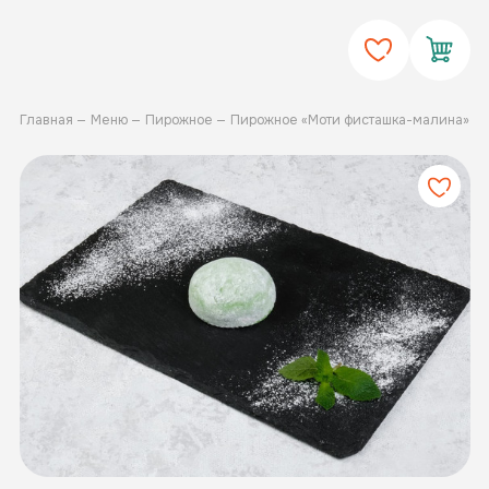
Главная
Меню
Пирожное
Пирожное «Моти фисташка-малина»