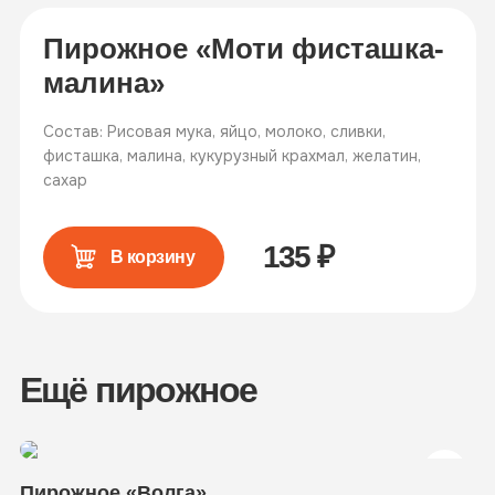
Пирожное «Моти фисташка-
малина»
Состав: Рисовая мука, яйцо, молоко, сливки,
фисташка, малина, кукурузный крахмал, желатин,
сахар
135
₽
В корзину
Ещё пирожное
Пирожное «Волга»
П