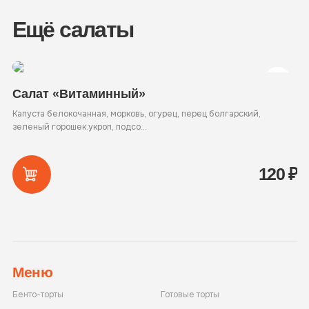
Ещё салаты
Салат «Витаминный»
С
Капуста белокочанная, морковь, огурец, перец болгарский,
Се
зеленый горошек.укроп, подсо...
ти
120
₽
Меню
Бенто-торты
Готовые торты