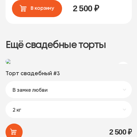
2 500
₽
В корзину
Ещё свадебные торты
Торт свадебный #3
Т
2 500
₽