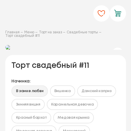
Главная
Меню
Торт на заказ
Свадебные торты
Торт свадебный #11
Торт свадебный #11
Начинка:
В замке любви
Вишенка
Дамский каприз
Зимняя вишня
Карамельная девочка
Красный бархат
Медовая крынка