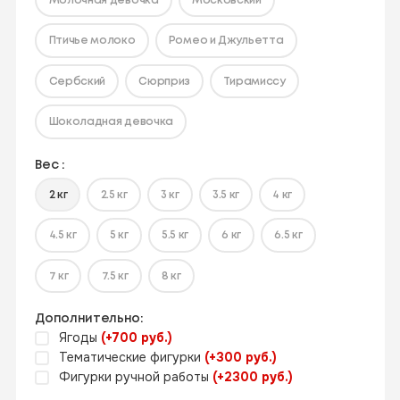
Молочная девочка
Московский
Птичье молоко
Ромео и Джульетта
Сербский
Сюрприз
Тирамиссу
Шоколадная девочка
Вес :
2 кг
2.5 кг
3 кг
3.5 кг
4 кг
4.5 кг
5 кг
5.5 кг
6 кг
6.5 кг
7 кг
7.5 кг
8 кг
Дополнительно:
Ягоды
(+700 руб.)
Тематические фигурки
(+300 руб.)
Фигурки ручной работы
(+2300 руб.)