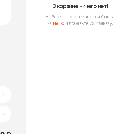
В корзине ничего нет!
Выберите понравившееся блюда
из
меню
и добавьте их к заказу.
Торт свадебный #4
Торт с
В замке любви
В замк
2 кг
2 кг