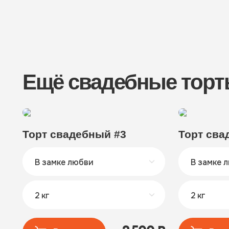
Ещё свадебные тор
Торт свадебный #3
Торт сва
В замке любви
В замке 
2 кг
2 кг