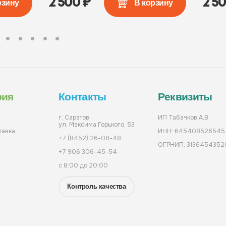
2 500
₽
2 5
рзину
В корзину
рия
Контакты
Реквизиты
г. Саратов,
ИП Табачков А.В.
ул. Максима Горького, 53
тавка
ИНН: 645408526545
+7 (8452) 26-08-48
ОГРНИП: 3136454352
+7 906 306-45-54
с 8:00 до 20:00
Контроль качества