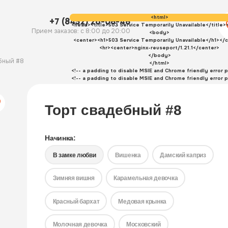
<html>
+7 (8452) 26-08-48
<head><title>503 Service Temporarily Unavailable</title>
Прием заказов: с 8:00 до 20:00
<body>
<center><h1>503 Service Temporarily Unavailable</h1></
<hr><center>nginx-reuseport/1.21.1</center>
</body>
бный #8
</html>
<!-- a padding to disable MSIE and Chrome friendly error 
<!-- a padding to disable MSIE and Chrome friendly error 
<!-- a padding to disable MSIE and Chrome friendly error 
<!-- a padding to disable MSIE and Chrome friendly error 
<!-- a padding to disable MSIE and Chrome friendly error 
Торт свадебный #8
<!-- a padding to disable MSIE and Chrome friendly error 
Начинка:
В замке любви
Вишенка
Дамский каприз
Зимняя вишня
Карамельная девочка
Красный бархат
Медовая крынка
Молочная девочка
Московский