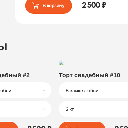
2 500
₽
В корзину
ты
дебный #2
Торт свадебный #10
любви
В замке любви
2 кг