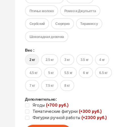
Птичье молоко
Ромео и Джульетта
Сербский
Сюрприз
Тирамиссу
Шоколадная девочка
Вес :
2 кг
2.5 кг
3 кг
3.5 кг
4 кг
4.5 кг
5 кг
5.5 кг
6 кг
6.5 кг
7 кг
7.5 кг
8 кг
Дополнительно:
Ягоды
(+700 руб.)
Тематические фигурки
(+300 руб.)
Фигурки ручной работы
(+2300 руб.)