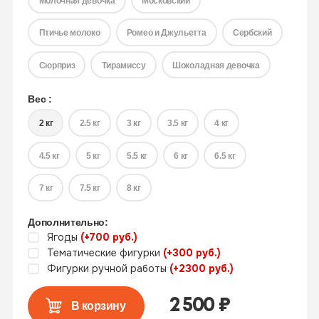
Молочная девочка
Московский
Птичье молоко
Ромео и Джульетта
Сербский
Сюрприз
Тирамиссу
Шоколадная девочка
Вес :
2 кг
2.5 кг
3 кг
3.5 кг
4 кг
4.5 кг
5 кг
5.5 кг
6 кг
6.5 кг
7 кг
7.5 кг
8 кг
Дополнительно:
Ягоды
(+700 руб.)
Тематические фигурки
(+300 руб.)
Фигурки ручной работы
(+2300 руб.)
2 500
₽
В корзину