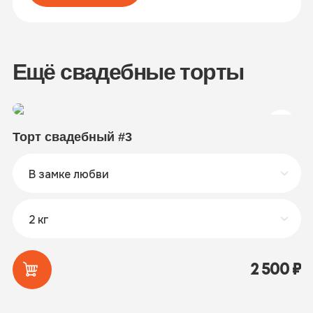
Ещё свадебные торты
Торт свадебный #3
Т
2 500
₽