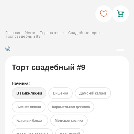
Главная
Меню
Торт на заказ
Свадебные торты
Торт свадебный #9
Торт свадебный #9
Начинка:
В замке любви
Вишенка
Дамский каприз
Зимняя вишня
Карамельная девочка
Красный бархат
Медовая крынка