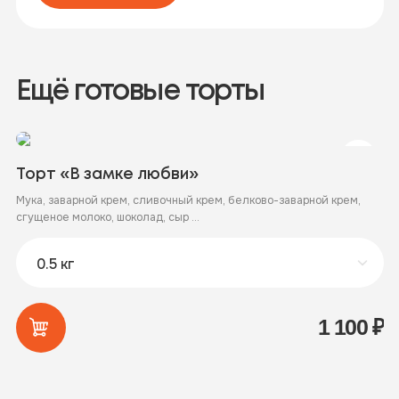
Ещё готовые торты
Торт «В замке любви»
Т
Мука, заварной крем, сливочный крем, белково-заварной крем,
Му
сгущеное молоко, шоколад, сыр ...
ру
1 100
₽