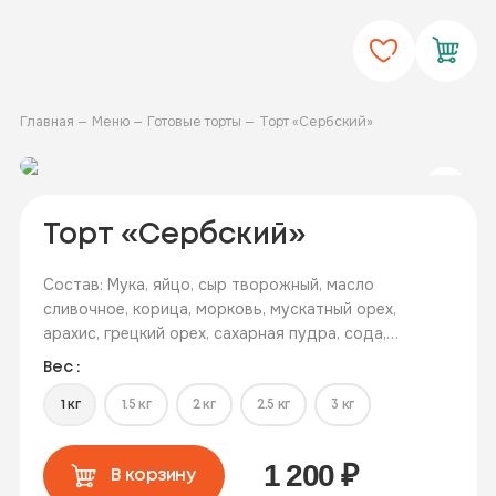
Главная
Меню
Готовые торты
Торт «Сербский»
Торт «Сербский»
Состав: Мука, яйцо, сыр творожный, масло
сливочное, корица, морковь, мускатный орех,
арахис, грецкий орех, сахарная пудра, сода,
разрыхлитель, сахар
Вес :
1 кг
1.5 кг
2 кг
2.5 кг
3 кг
1 200
₽
В корзину