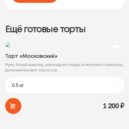
Ещё готовые торты
Торт «Московский»
Т
Мука, белый шоколад, шоколадная глазурь из молочного шоколада,
Му
рулетный бисквит, масло сли...
ва
1 200
₽