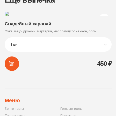
Свадебный каравай
Б
Мука, яйцо, дрожжи, маргарин, масло подсолнечное, соль
Му
450
₽
Меню
Бенто-торты
Готовые торты
Торт на заказ
Пирожное