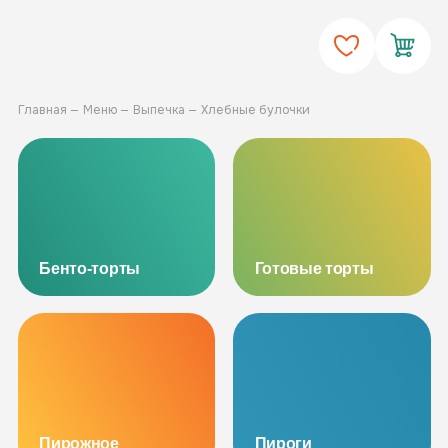
Главная
Меню
Выпечка
Хлебные булочки
Бенто-торты
Готовые торты
Пирожное
Пироги