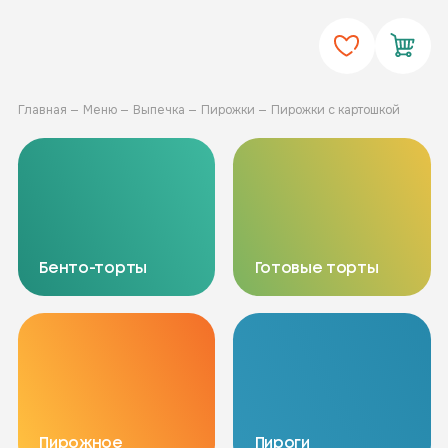
Главная
Меню
Выпечка
Пирожки
Пирожки с картошкой
Бенто-торты
Готовые торты
Пирожное
Пироги